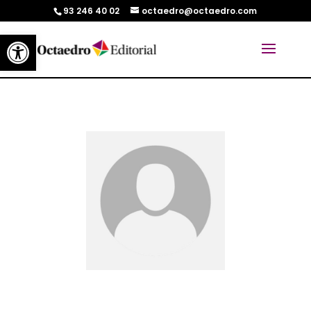
93 246 40 02
octaedro@octaedro.com
Abrir barra de herramientas