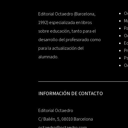
Oc
Editorial Octaedro (Barcelona,
Mú
1992) especializada en libros
P
sobre educación, tanto para el
O
desarrollo del profesorado como
Ed
para la actualización del
Pr
alumnado.
Ps
O
INFORMACIÓN DE CONTACTO
Editorial Octaedro
C/ Bailén, 5, 08010 Barcelona
octaedro@octaedro.com