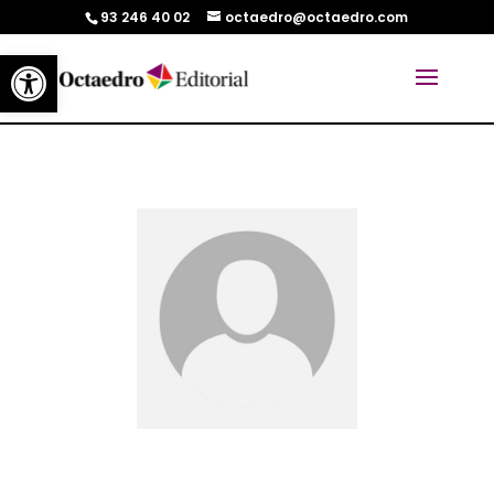
93 246 40 02
octaedro@octaedro.com
Abrir barra de herramientas