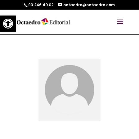
93 246 40 02
octaedro@octaedro.com
Abrir barra de herramientas