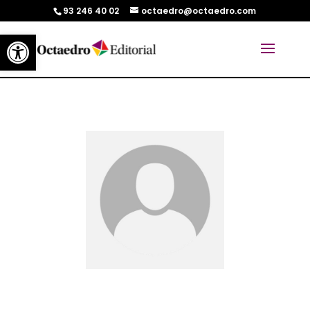
93 246 40 02
octaedro@octaedro.com
Abrir barra de herramientas