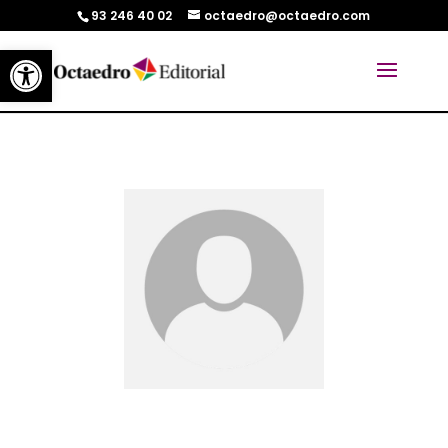
93 246 40 02
octaedro@octaedro.com
Abrir barra de herramientas