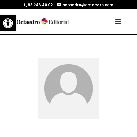
93 246 40 02
octaedro@octaedro.com
Abrir barra de herramientas