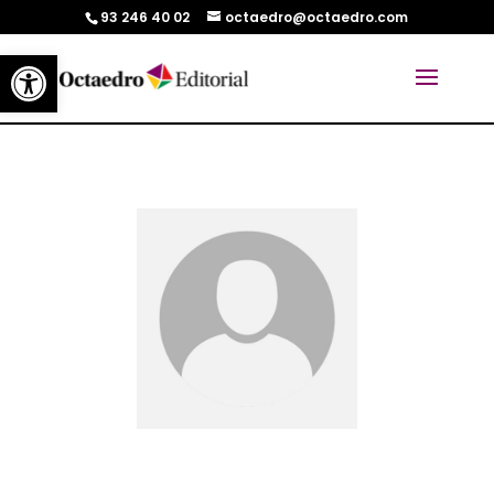
93 246 40 02
octaedro@octaedro.com
Abrir barra de herramientas