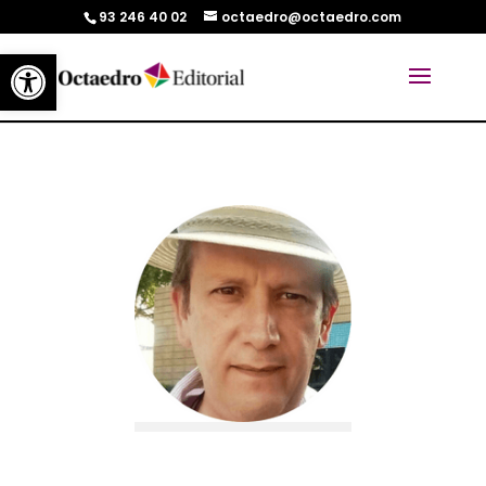
93 246 40 02
octaedro@octaedro.com
Abrir barra de herramientas