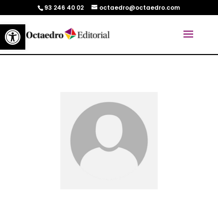
93 246 40 02
octaedro@octaedro.com
Abrir barra de herramientas