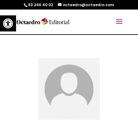
93 246 40 02
octaedro@octaedro.com
Abrir barra de herramientas