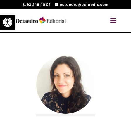
93 246 40 02
octaedro@octaedro.com
Abrir barra de herramientas