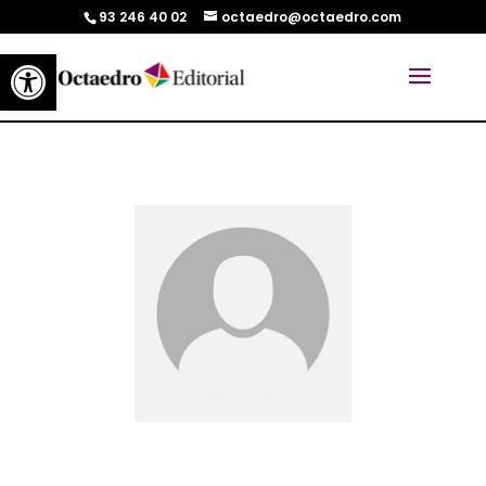
93 246 40 02
octaedro@octaedro.com
Abrir barra de herramientas