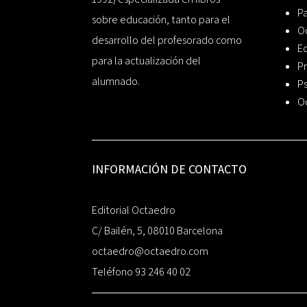
P
sobre educación, tanto para el
O
desarrollo del profesorado como
Ed
para la actualización del
Pr
alumnado.
Ps
O
INFORMACIÓN DE CONTACTO
Editorial Octaedro
C/ Bailén, 5, 08010 Barcelona
octaedro@octaedro.com
Teléfono 93 246 40 02