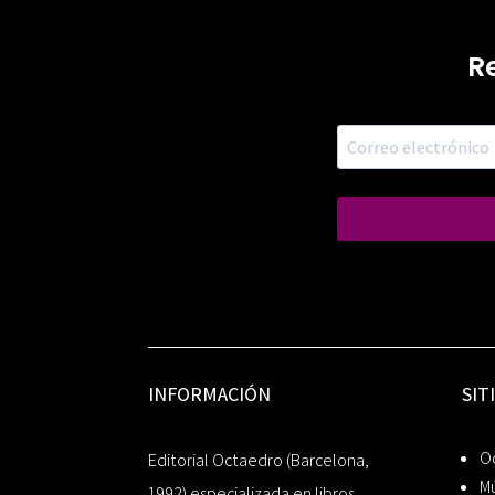
R
INFORMACIÓN
SIT
Oc
Editorial Octaedro (Barcelona,
Mú
1992) especializada en libros