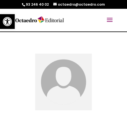
93 246 40 02
octaedro@octaedro.com
Abrir barra de herramientas