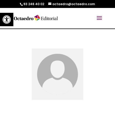
93 246 40 02
octaedro@octaedro.com
Abrir barra de herramientas