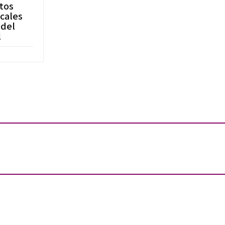
tos
cales
 del
l