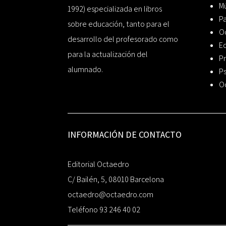
Mú
1992) especializada en libros
P
sobre educación, tanto para el
O
desarrollo del profesorado como
Ed
para la actualización del
Pr
alumnado.
Ps
O
INFORMACIÓN DE CONTACTO
Editorial Octaedro
C/ Bailén, 5, 08010 Barcelona
octaedro@octaedro.com
Teléfono 93 246 40 02