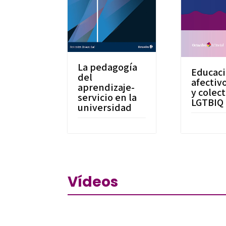
La pedagogía
Educac
del
afectiv
aprendizaje-
y colec
servicio en la
LGTBIQ
universidad
Vídeos