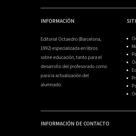
INFORMACIÓN
SIT
Oc
Editorial Octaedro (Barcelona,
Mú
1992) especializada en libros
P
sobre educación, tanto para el
O
desarrollo del profesorado como
Ed
para la actualización del
Pr
alumnado.
Ps
O
INFORMACIÓN DE CONTACTO