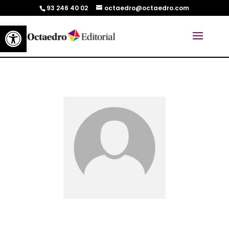
93 246 40 02
octaedro@octaedro.com
Abrir barra de herramientas