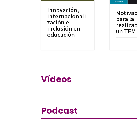
Innovación,
Motiva
internacionali
para la
zación e
realiza
inclusión en
un TFM
educación
Vídeos
Podcast