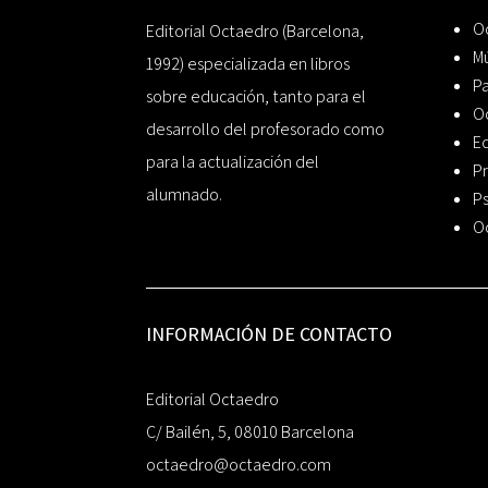
Oc
Editorial Octaedro (Barcelona,
Mú
1992) especializada en libros
P
sobre educación, tanto para el
O
desarrollo del profesorado como
Ed
para la actualización del
Pr
alumnado.
Ps
O
INFORMACIÓN DE CONTACTO
Editorial Octaedro
C/ Bailén, 5, 08010 Barcelona
octaedro@octaedro.com