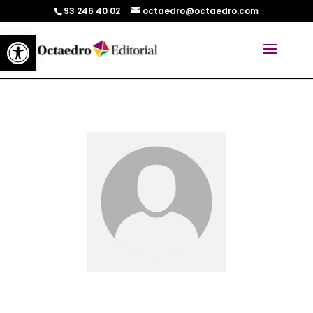
93 246 40 02
octaedro@octaedro.com
Abrir barra de herramientas