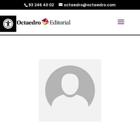
93 246 40 02
octaedro@octaedro.com
Abrir barra de herramientas