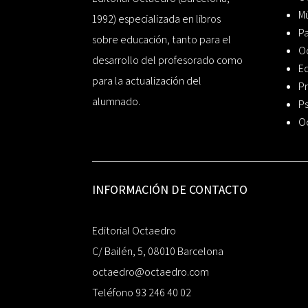
Mú
1992) especializada en libros
P
sobre educación, tanto para el
O
desarrollo del profesorado como
Ed
para la actualización del
Pr
alumnado.
Ps
O
INFORMACIÓN DE CONTACTO
Editorial Octaedro
C/ Bailén, 5, 08010 Barcelona
octaedro@octaedro.com
Teléfono 93 246 40 02