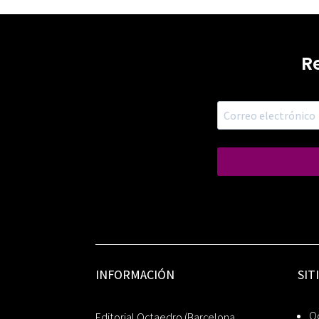
R
INFORMACIÓN
SIT
Oc
Editorial Octaedro (Barcelona,