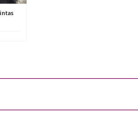
tintas
n