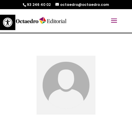
93 246 40 02
octaedro@octaedro.com
Abrir barra de herramientas