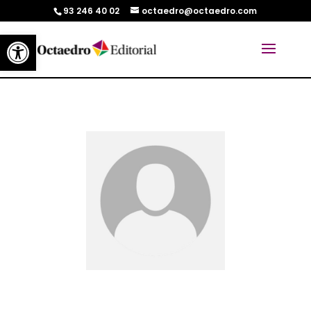
93 246 40 02
octaedro@octaedro.com
Abrir barra de herramientas