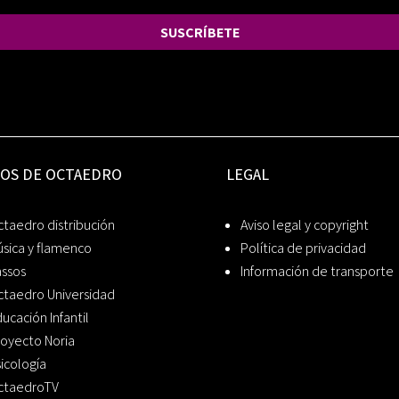
SUSCRÍBETE
IOS DE OCTAEDRO
LEGAL
taedro distribución
Aviso legal y copyright
sica y flamenco
Política de privacidad
assos
Información de transporte
ctaedro Universidad
ucación Infantil
oyecto Noria
icología
ctaedroTV