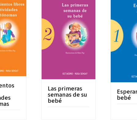
entos
Las primeras
Espera
semanas de su
ades
bebé
bebé
mas