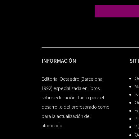
INFORMACIÓN
SIT
Oc
Editorial Octaedro (Barcelona,
Mú
1992) especializada en libros
P
sobre educación, tanto para el
O
desarrollo del profesorado como
Ed
para la actualización del
Pr
alumnado.
Ps
O