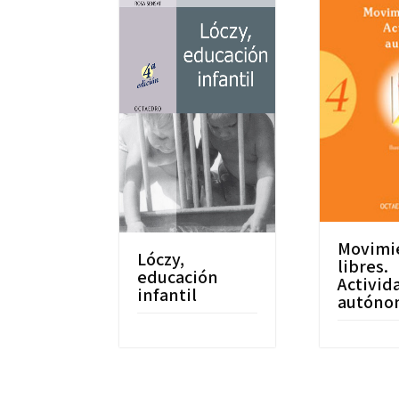
Movimi
Lóczy,
libres.
educación
Activid
infantil
autóno