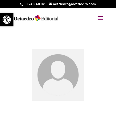
93 246 40 02
octaedro@octaedro.com
Abrir barra de herramientas