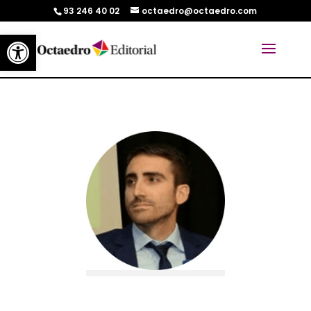
93 246 40 02
octaedro@octaedro.com
Abrir barra de herramientas