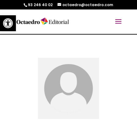
93 246 40 02
octaedro@octaedro.com
Abrir barra de herramientas