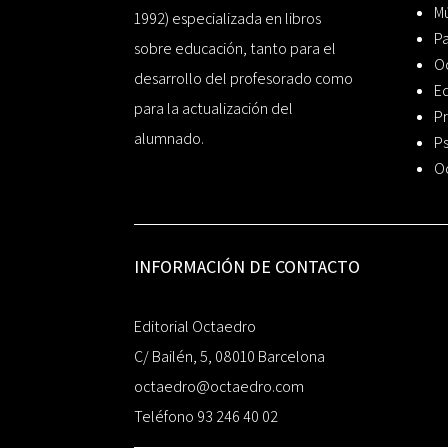
Mú
1992) especializada en libros
P
sobre educación, tanto para el
O
desarrollo del profesorado como
Ed
para la actualización del
Pr
alumnado.
Ps
O
INFORMACIÓN DE CONTACTO
Editorial Octaedro
C/ Bailén, 5, 08010 Barcelona
octaedro@octaedro.com
Teléfono 93 246 40 02