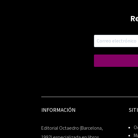
R
INFORMACIÓN
SIT
Oc
Editorial Octaedro (Barcelona,
Mú
1992) especializada en libros