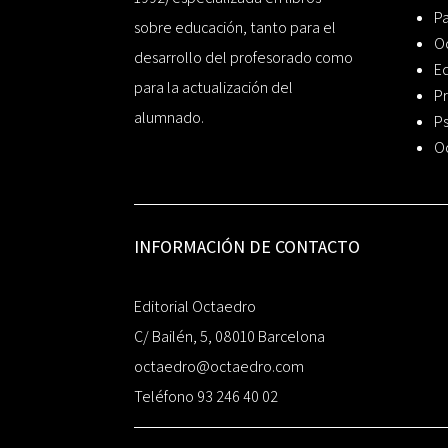
P
sobre educación, tanto para el
O
desarrollo del profesorado como
Ed
para la actualización del
Pr
alumnado.
Ps
O
INFORMACIÓN DE CONTACTO
Editorial Octaedro
C/ Bailén, 5, 08010 Barcelona
octaedro@octaedro.com
Teléfono 93 246 40 02