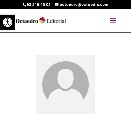
93 246 40 02
octaedro@octaedro.com
Abrir barra de herramientas