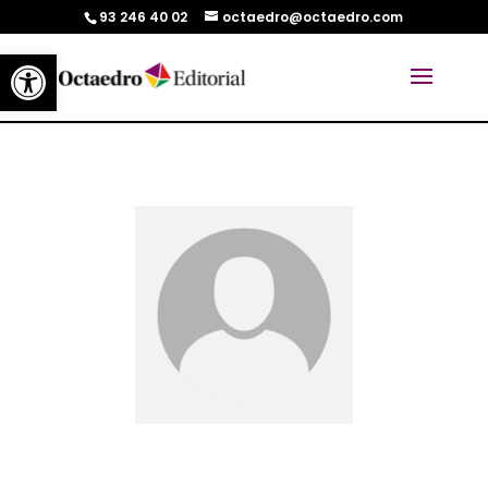
93 246 40 02
octaedro@octaedro.com
Abrir barra de herramientas