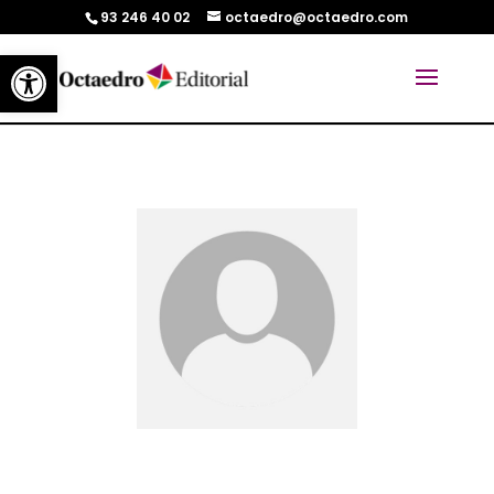
93 246 40 02
octaedro@octaedro.com
Abrir barra de herramientas