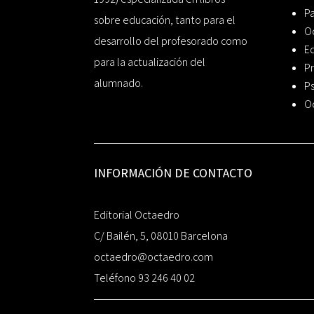
P
sobre educación, tanto para el
O
desarrollo del profesorado como
Ed
para la actualización del
Pr
alumnado.
Ps
O
INFORMACIÓN DE CONTACTO
Editorial Octaedro
C/ Bailén, 5, 08010 Barcelona
octaedro@octaedro.com
Teléfono 93 246 40 02