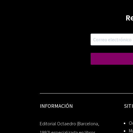
R
INFORMACIÓN
SIT
Oc
Editorial Octaedro (Barcelona,
Mú
1992) especializada en libros