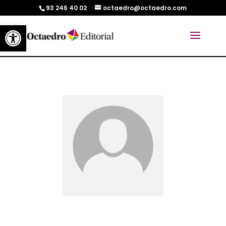
93 246 40 02
octaedro@octaedro.com
Abrir barra de herramientas