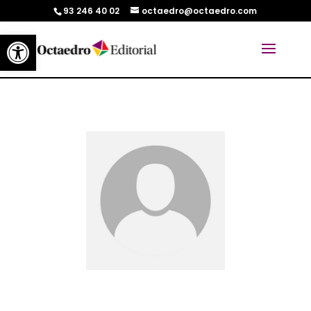
93 246 40 02
octaedro@octaedro.com
Abrir barra de herramientas