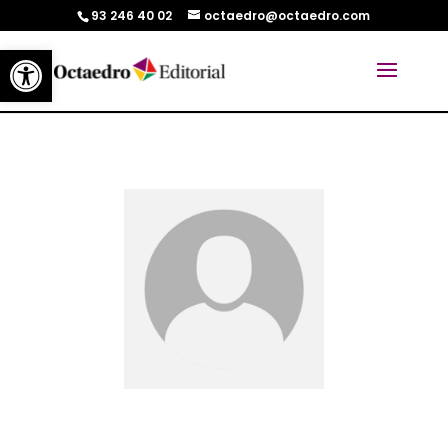
93 246 40 02
octaedro@octaedro.com
Abrir barra de herramientas