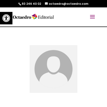
93 246 40 02
octaedro@octaedro.com
Abrir barra de herramientas