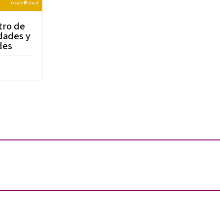
tro de
idades y
des