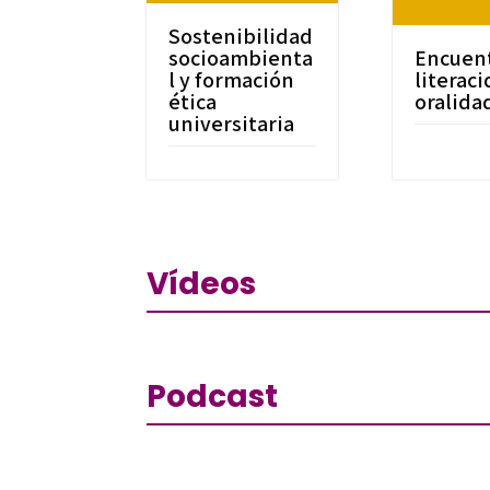
Sostenibilidad
socioambienta
Encuen
l y formación
literac
ética
oralida
universitaria
Vídeos
Podcast