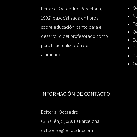
Oc
Editorial Octaedro (Barcelona,
Mú
1992) especializada en libros
P
sobre educación, tanto para el
O
desarrollo del profesorado como
Ed
para la actualización del
Pr
alumnado.
Ps
O
INFORMACIÓN DE CONTACTO
Editorial Octaedro
C/ Bailén, 5, 08010 Barcelona
octaedro@octaedro.com