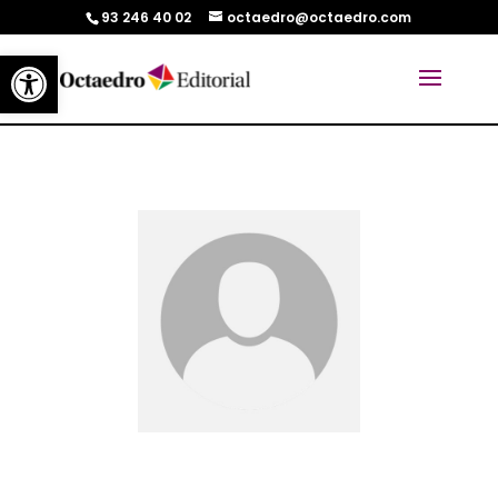
93 246 40 02
octaedro@octaedro.com
Abrir barra de herramientas