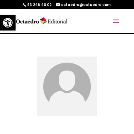
93 246 40 02
octaedro@octaedro.com
Abrir barra de herramientas