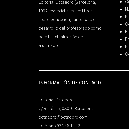
Oc
Editorial Octaedro (Barcelona,
Mú
1992) especializada en libros
P
sobre educación, tanto para el
O
desarrollo del profesorado como
Ed
para la actualización del
Pr
alumnado.
Ps
O
INFORMACIÓN DE CONTACTO
Editorial Octaedro
C/ Bailén, 5, 08010 Barcelona
octaedro@octaedro.com
Teléfono 93 246 40 02