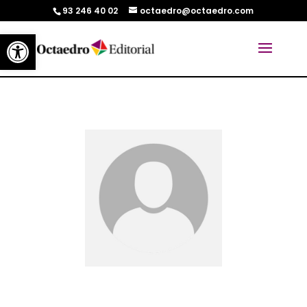
93 246 40 02
octaedro@octaedro.com
Abrir barra de herramientas