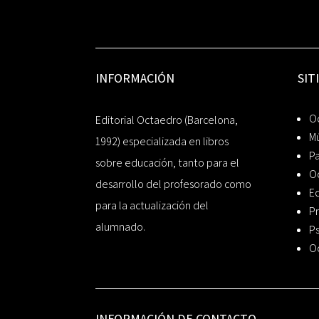
INFORMACIÓN
SIT
Oc
Editorial Octaedro (Barcelona,
Mú
1992) especializada en libros
P
sobre educación, tanto para el
O
desarrollo del profesorado como
Ed
para la actualización del
Pr
alumnado.
Ps
O
INFORMACIÓN DE CONTACTO