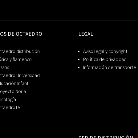
IOS DE OCTAEDRO
LEGAL
taedro distribución
Aviso legal y copyright
sica y flamenco
Política de privacidad
assos
Información de transporte
ctaedro Universidad
ucación Infantil
oyecto Noria
icología
ctaedroTV
RED DE DISTRIBUCIÓN