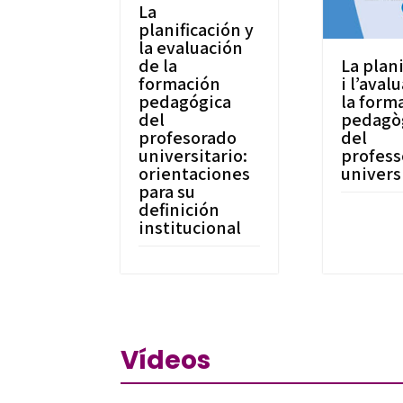
La
planificación y
la evaluación
de la
La plani
formación
i l’aval
pedagógica
la form
del
pedagò
profesorado
del
universitario:
profess
orientaciones
univers
para su
definición
institucional
Vídeos