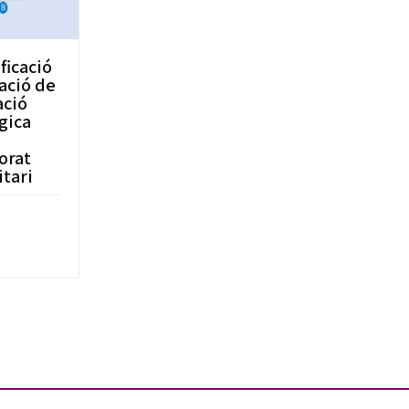
ficació
uació de
ació
gica
orat
itari