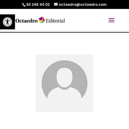
93 246 40 02
octaedro@octaedro.com
Abrir barra de herramientas