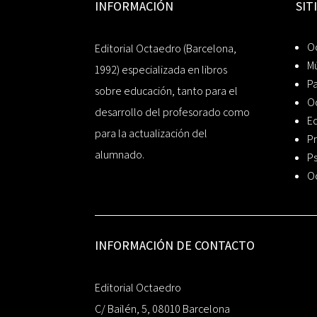
INFORMACIÓN
SIT
Oc
Editorial Octaedro (Barcelona,
Mú
1992) especializada en libros
P
sobre educación, tanto para el
O
desarrollo del profesorado como
Ed
para la actualización del
Pr
alumnado.
Ps
O
INFORMACIÓN DE CONTACTO
Editorial Octaedro
C/ Bailén, 5, 08010 Barcelona