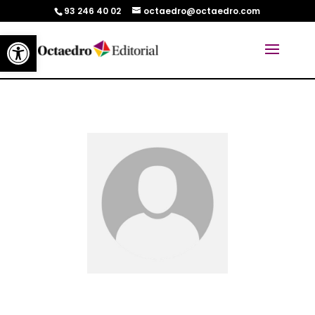
93 246 40 02
octaedro@octaedro.com
Abrir barra de herramientas