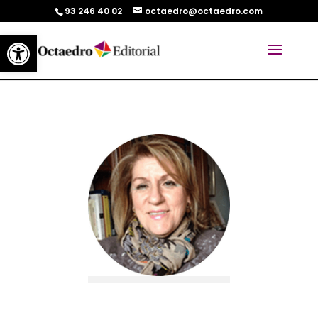
93 246 40 02
octaedro@octaedro.com
Abrir barra de herramientas