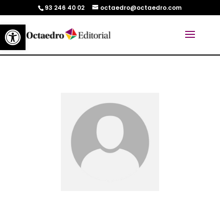
93 246 40 02
octaedro@octaedro.com
Abrir barra de herramientas